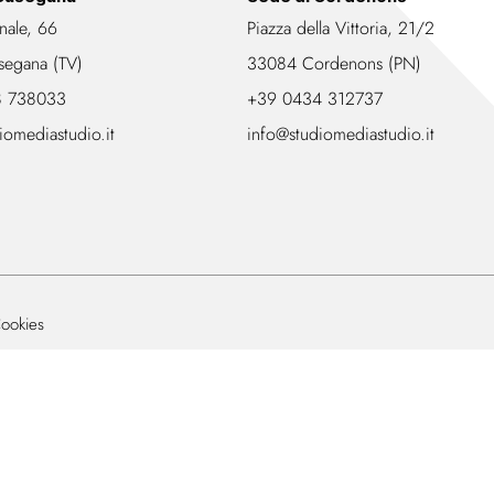
nale, 66
Piazza della Vittoria, 21/2
segana (TV)
33084 Cordenons (PN)
8 738033
+39 0434 312737
iomediastudio.it
info@studiomediastudio.it
ookies