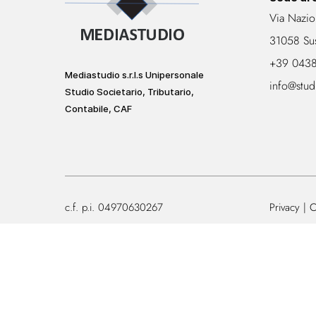
Via Nazio
31058 Su
+39 043
Mediastudio s.r.l.s Unipersonale
info@stud
Studio Societario, Tributario,
Contabile, CAF
c.f. p.i. 04970630267
Privacy
C