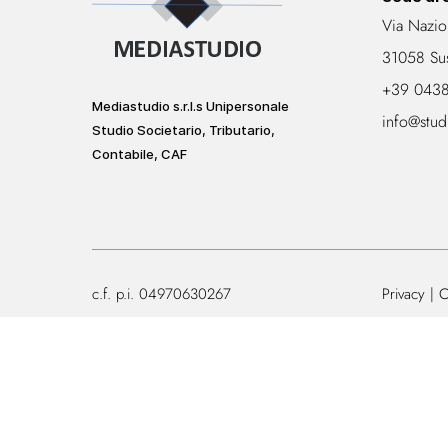
Via Nazio
31058 Su
+39 043
Mediastudio s.r.l.s Unipersonale
info@stud
Studio Societario, Tributario,
Contabile, CAF
c.f. p.i. 04970630267
Privacy
C