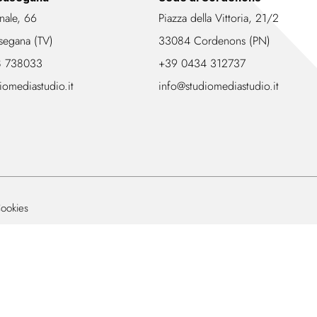
nale, 66
Piazza della Vittoria, 21/2
segana (TV)
33084 Cordenons (PN)
8 738033
+39 0434 312737
iomediastudio.it
info@studiomediastudio.it
ookies