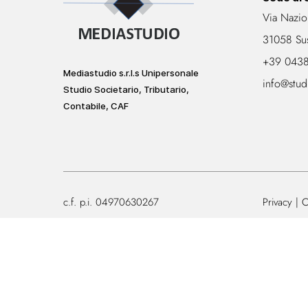
Via Nazio
31058 Su
+39 043
Mediastudio s.r.l.s Unipersonale
info@stud
Studio Societario, Tributario,
Contabile, CAF
c.f. p.i. 04970630267
Privacy
C