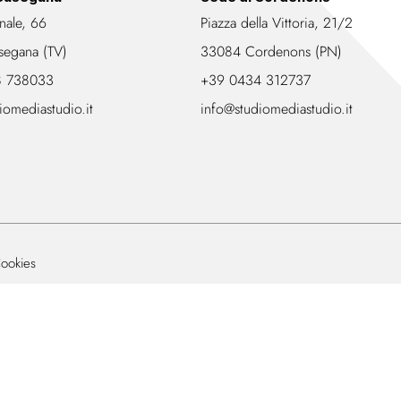
nale, 66
Piazza della Vittoria, 21/2
segana (TV)
33084 Cordenons (PN)
8 738033
+39 0434 312737
iomediastudio.it
info@studiomediastudio.it
ookies