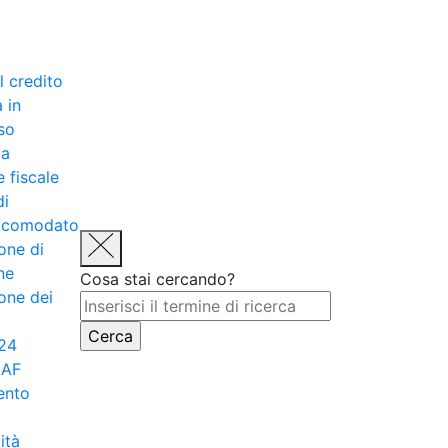
l credito
 in
so
za
e fiscale
di
e/comodato
one di
ne
Cosa stai cercando?
one dei
24
CAF
ento
ità