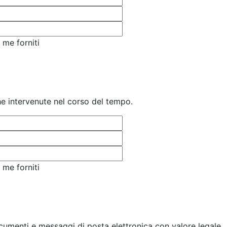
 me forniti
iche intervenute nel corso del tempo.
 me forniti
cumenti e messaggi di posta elettronica con valore legale.