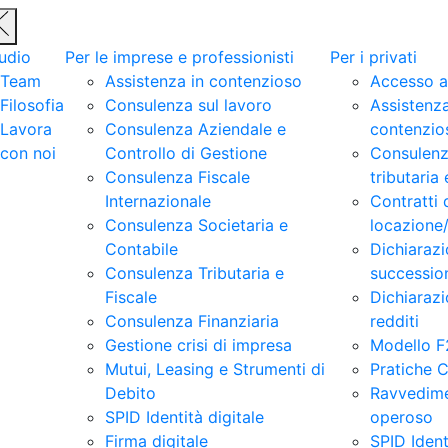
udio
Per le imprese e professionisti
Per i privati
Team
Assistenza in contenzioso
Accesso a
Filosofia
Consulenza sul lavoro
Assistenza
Lavora
Consulenza Aziendale e
contenzio
con noi
Controllo di Gestione
Consulen
Consulenza Fiscale
tributaria 
Internazionale
Contratti 
Consulenza Societaria e
locazion
Contabile
Dichiarazi
Consulenza Tributaria e
successio
Fiscale
Dichiarazi
Consulenza Finanziaria
redditi
Gestione crisi di impresa
Modello F
Mutui, Leasing e Strumenti di
Pratiche 
Debito
Ravvedim
SPID Identità digitale
operoso
Firma digitale
SPID Ident