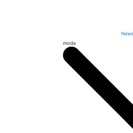
New
moda