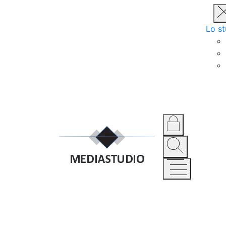
Lo st