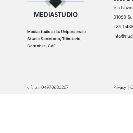
Via Nazio
31058 Su
+39 043
Mediastudio s.r.l.s Unipersonale
info@stud
Studio Societario, Tributario,
Contabile, CAF
c.f. p.i. 04970630267
Privacy
C