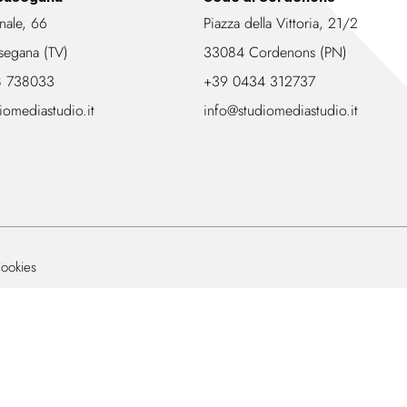
nale, 66
Piazza della Vittoria, 21/2
segana (TV)
33084 Cordenons (PN)
8 738033
+39 0434 312737
iomediastudio.it
info@studiomediastudio.it
ookies