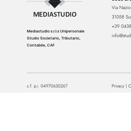
Via Nazio
31058 Su
+39 043
Mediastudio s.r.l.s Unipersonale
info@stud
Studio Societario, Tributario,
Contabile, CAF
c.f. p.i. 04970630267
Privacy
C