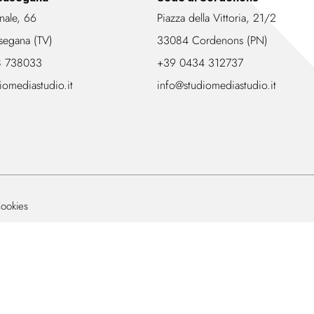
nale, 66
Piazza della Vittoria, 21/2
segana (TV)
33084 Cordenons (PN)
8 738033
+39 0434 312737
iomediastudio.it
info@studiomediastudio.it
ookies