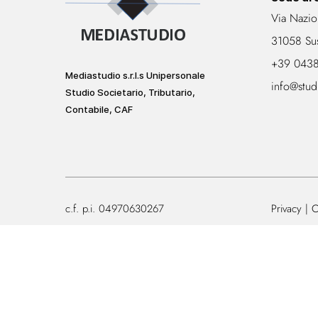
Via Nazio
31058 Su
+39 043
Mediastudio s.r.l.s Unipersonale
info@stud
Studio Societario, Tributario,
Contabile, CAF
c.f. p.i. 04970630267
Privacy
C