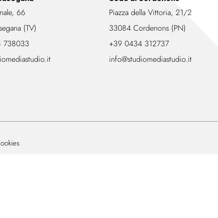
nale, 66
Piazza della Vittoria, 21/2
segana (TV)
33084 Cordenons (PN)
8 738033
+39 0434 312737
iomediastudio.it
info@studiomediastudio.it
ookies