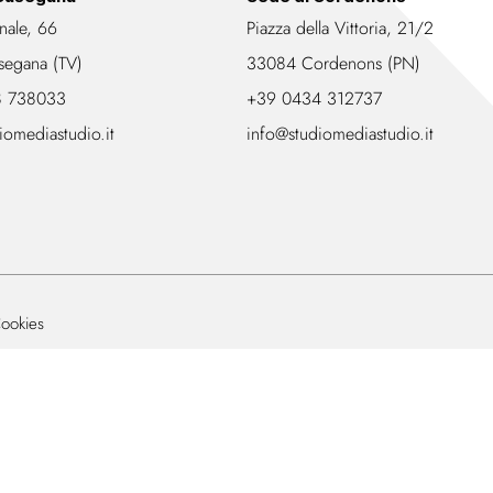
nale, 66
Piazza della Vittoria, 21/2
segana (TV)
33084 Cordenons (PN)
8 738033
+39 0434 312737
iomediastudio.it
info@studiomediastudio.it
ookies