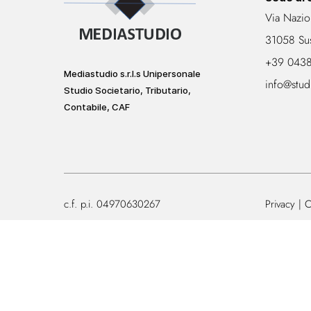
Via Nazio
31058 Su
+39 043
Mediastudio s.r.l.s Unipersonale
info@stud
Studio Societario, Tributario,
Contabile, CAF
c.f. p.i. 04970630267
Privacy
C