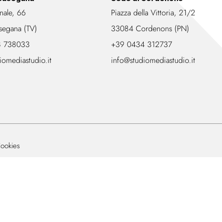
nale, 66
Piazza della Vittoria, 21/2
segana (TV)
33084 Cordenons (PN)
8 738033
+39 0434 312737
iomediastudio.it
info@studiomediastudio.it
ookies