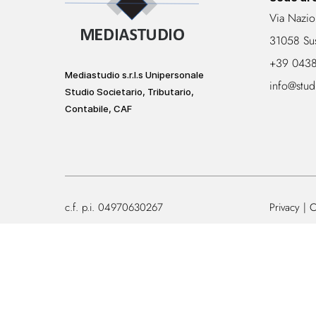
Via Nazio
31058 Su
+39 043
Mediastudio s.r.l.s Unipersonale
info@stud
Studio Societario, Tributario,
Contabile, CAF
c.f. p.i. 04970630267
Privacy
C