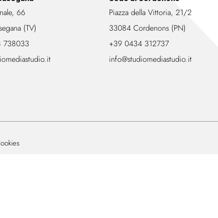
nale, 66
Piazza della Vittoria, 21/2
segana (TV)
33084 Cordenons (PN)
8 738033
+39 0434 312737
iomediastudio.it
info@studiomediastudio.it
ookies