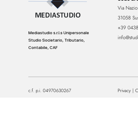
Via Nazio
31058 Su
+39 043
Mediastudio s.r.l.s Unipersonale
info@stud
Studio Societario, Tributario,
Contabile, CAF
c.f. p.i. 04970630267
Privacy
C