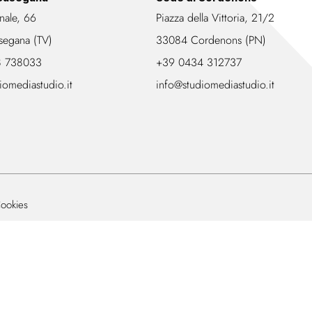
nale, 66
Piazza della Vittoria, 21/2
segana (TV)
33084 Cordenons (PN)
8 738033
+39 0434 312737
iomediastudio.it
info@studiomediastudio.it
ookies