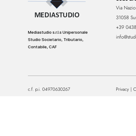
Via Nazio
31058 Su
+39 043
Mediastudio s.r.l.s Unipersonale
info@stud
Studio Societario, Tributario,
Contabile, CAF
c.f. p.i. 04970630267
Privacy
C