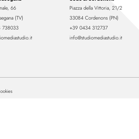
nale, 66
Piazza della Vittoria, 21/2
segana (TV)
33084 Cordenons (PN)
8 738033
+39 0434 312737
iomediastudio.it
info@studiomediastudio.it
ookies