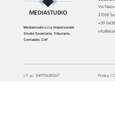
Via Nazio
31058 Su
+39 043
Mediastudio s.r.l.s Unipersonale
info@stud
Studio Societario, Tributario,
Contabile, CAF
c.f. p.i. 04970630267
Privacy
C