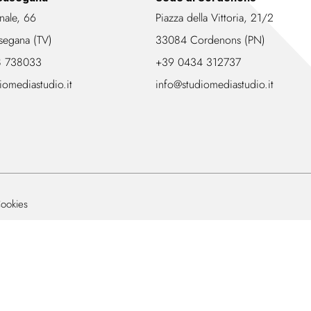
nale, 66
Piazza della Vittoria, 21/2
segana (TV)
33084 Cordenons (PN)
8 738033
+39 0434 312737
iomediastudio.it
info@studiomediastudio.it
ookies