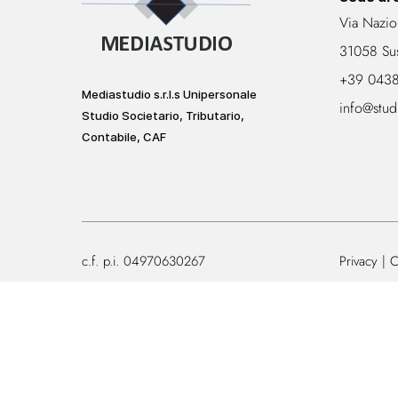
Via Nazio
31058 Su
+39 043
Mediastudio s.r.l.s Unipersonale
info@stud
Studio Societario, Tributario,
Contabile, CAF
c.f. p.i. 04970630267
Privacy
C