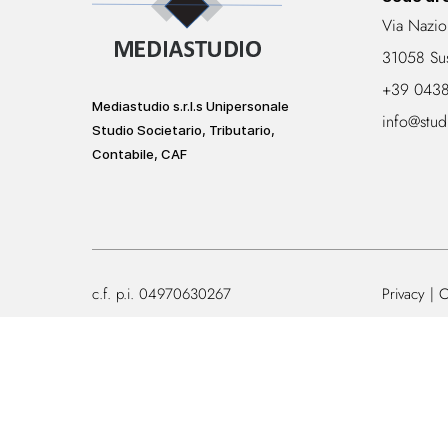
Via Nazio
31058 Su
+39 043
Mediastudio s.r.l.s Unipersonale
info@stud
Studio Societario, Tributario,
Contabile, CAF
c.f. p.i. 04970630267
Privacy
C