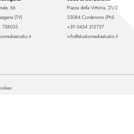
nale, 66
Piazza della Vittoria, 21/2
segana (TV)
33084 Cordenons (PN)
8 738033
+39 0434 312737
iomediastudio.it
info@studiomediastudio.it
ookies