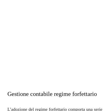
Amicacard
Link utili
Privacy
Cookies
credit
farmerbit.com
Gestione contabile regime forfettario
L’adozione del
regime forfettario
comporta una serie