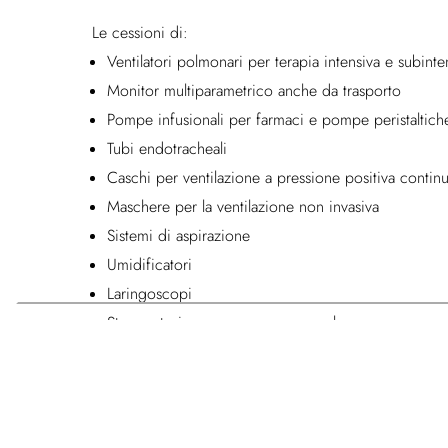
Le cessioni di:
Ventilatori polmonari per terapia intensiva e subinte
Monitor multiparametrico anche da trasporto
Pompe infusionali per farmaci e pompe peristaltiche
Tubi endotracheali
Caschi per ventilazione a pressione positiva contin
Maschere per la ventilazione non invasiva
Sistemi di aspirazione
Umidificatori
Laringoscopi
Strumentazione per accesso vascolare
Aspiratore elettrico
Centrale di monitoraggio per terapia intensiva
Ecotomografo portatile
Elettrocardiografo