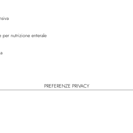
nsiva
 per nutrizione enterale
ua